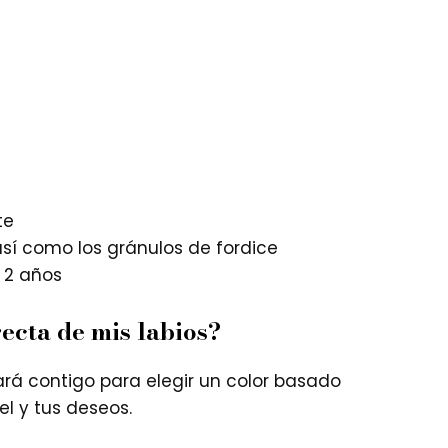
te
así como los gránulos de fordice
 2 años
recta de mis labios?
ará contigo para elegir un color basado
iel y tus deseos.