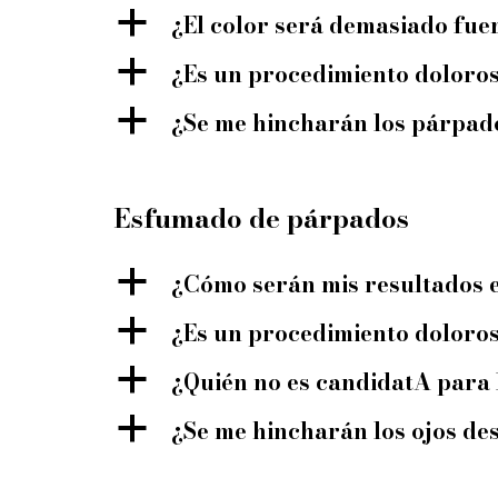
a
¿El color será demasiado fue
a
¿Es un procedimiento doloro
a
¿Se me hincharán los párpad
Esfumado de párpados
a
¿Cómo serán mis resultados 
a
¿Es un procedimiento doloro
a
¿Quién no es candidatA pa
a
¿Se me hincharán los ojos d