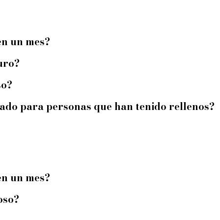
en un mes?
uro?
so?
ado para personas que han tenido rellenos?
en un mes?
oso?