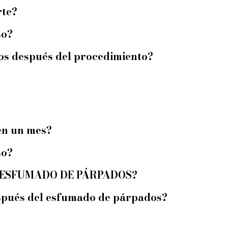
rte?
so?
os después del procedimiento?
en un mes?
so?
ra ESFUMADO DE PÁRPADOS?
espués del esfumado de párpados?