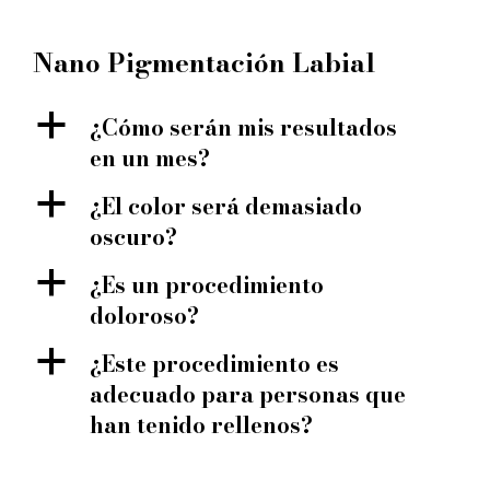
Nano Pigmentación Labial
a
¿Cómo serán mis resultados
en un mes?
a
¿El color será demasiado
oscuro?
a
¿Es un procedimiento
doloroso?
a
¿Este procedimiento es
adecuado para personas que
han tenido rellenos?