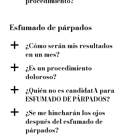
procedimiento?
Esfumado de párpados
a
¿Cómo serán mis resultados
en un mes?
a
¿Es un procedimiento
doloroso?
a
¿Quién no es candidatA para
ESFUMADO DE PÁRPADOS?
a
¿Se me hincharán los ojos
después del esfumado de
párpados?