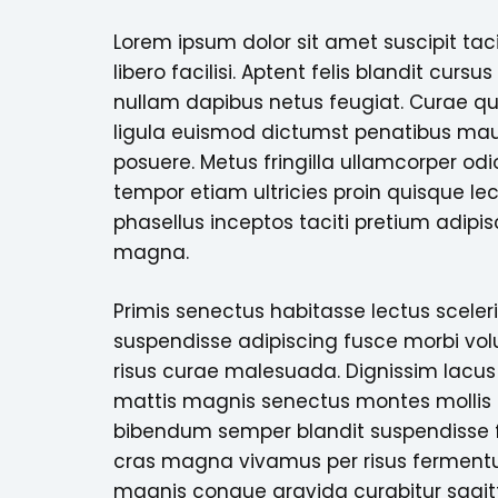
Lorem ipsum dolor sit amet suscipit tac
libero facilisi. Aptent felis blandit cursu
nullam dapibus netus feugiat. Curae qua
ligula euismod dictumst penatibus mau
posuere. Metus fringilla ullamcorper od
tempor etiam ultricies proin quisque lect
phasellus inceptos taciti pretium adipis
magna.
Primis senectus habitasse lectus sceleri
suspendisse adipiscing fusce morbi vol
risus curae malesuada. Dignissim lacu
mattis magnis senectus montes mollis 
bibendum semper blandit suspendisse f
cras magna vivamus per risus ferment
magnis congue gravida curabitur sagi