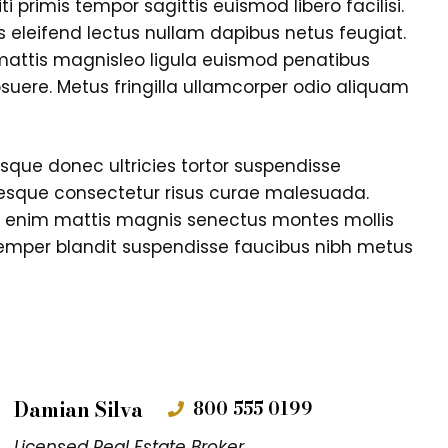
i primis tempor sagittis euismod libero facilisi.
is eleifend lectus nullam dapibus netus feugiat.
mattis magnisleo ligula euismod penatibus
suere. Metus fringilla ullamcorper odio aliquam
isque donec ultricies tortor suspendisse
tesque consectetur risus curae malesuada.
s enim mattis magnis senectus montes mollis
emper blandit suspendisse faucibus nibh metus
Damian Silva
800 555 0199
Licensed Real Estate Broker