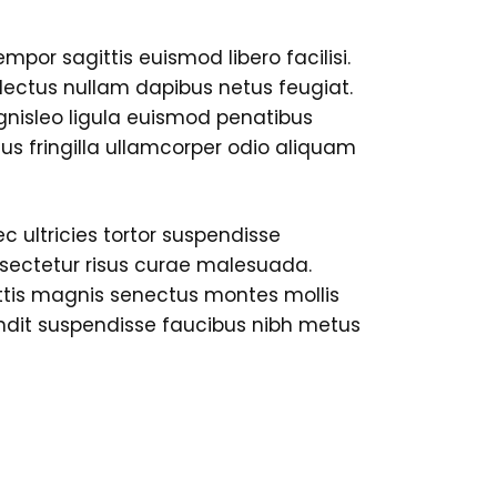
mpor sagittis euismod libero facilisi.
d lectus nullam dapibus netus feugiat.
nisleo ligula euismod penatibus
us fringilla ullamcorper odio aliquam
c ultricies tortor suspendisse
nsectetur risus curae malesuada.
ttis magnis senectus montes mollis
dit suspendisse faucibus nibh metus