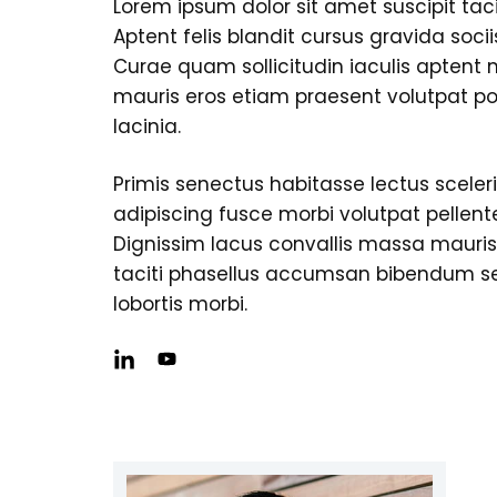
Lorem ipsum dolor sit amet suscipit tacit
Aptent felis blandit cursus gravida soci
Curae quam sollicitudin iaculis aptent
mauris eros etiam praesent volutpat po
lacinia.
Primis senectus habitasse lectus sceler
adipiscing fusce morbi volutpat pellen
Dignissim lacus convallis massa mauri
taciti phasellus accumsan bibendum s
lobortis morbi.