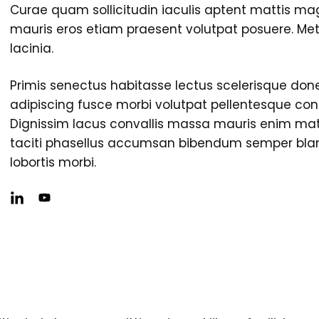
Curae quam sollicitudin iaculis aptent
mattis mag
mauris eros etiam praesent volutpat posuere. Met
lacinia.
Primis senectus habitasse lectus scelerisque done
adipiscing fusce morbi volutpat pellentesque co
Dignissim lacus convallis massa mauris enim ma
taciti phasellus accumsan bibendum semper blan
lobortis morbi.