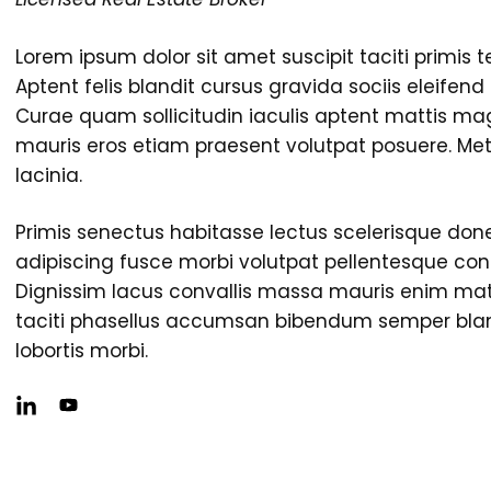
Lorem ipsum dolor sit amet suscipit taciti primis te
Aptent felis blandit cursus gravida sociis eleifen
Curae quam sollicitudin iaculis aptent
mattis mag
mauris eros etiam praesent volutpat posuere. Met
lacinia.
Primis senectus habitasse lectus scelerisque done
adipiscing fusce morbi volutpat pellentesque co
Dignissim lacus convallis massa mauris enim ma
taciti phasellus accumsan bibendum semper blan
lobortis morbi.