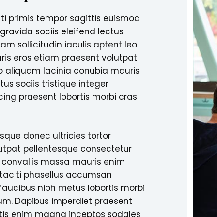
iti primis tempor sagittis euismod
s gravida sociis eleifend lectus
m sollicitudin iaculis aptent leo
ris eros etiam praesent volutpat
io aliquam lacinia conubia mauris
us sociis tristique integer
cing praesent lobortis morbi cras
sque donec ultricies tortor
utpat pellentesque consectetur
s convallis massa mauris enim
taciti phasellus accumsan
aucibus nibh metus lobortis morbi
um. Dapibus imperdiet praesent
ttis enim magna inceptos sodales